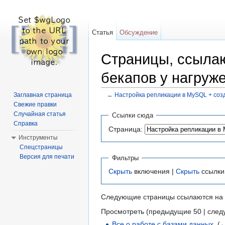
Статья
Обсуждение
Страницы, ссыла
бекапов у нагруж
Заглавная страница
←
Настройка репликации в MySQL + соз
Перейти к:
навигация
,
поиск
Свежие правки
Случайная статья
Ссылки сюда
Справка
Страница:
Инструменты
Спецстраницы
Версия для печати
Фильтры
Скрыть
включения |
Скрыть
ссылки
Следующие страницы ссылаются на
Просмотреть (предыдущие 50 | след
Все о работе с базами данных
‎
(
←