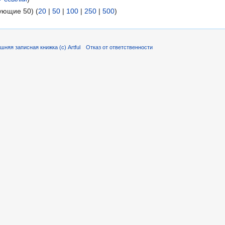
ующие 50) (
20
|
50
|
100
|
250
|
500
)
няя записная книжка (c) Artful
Отказ от ответственности