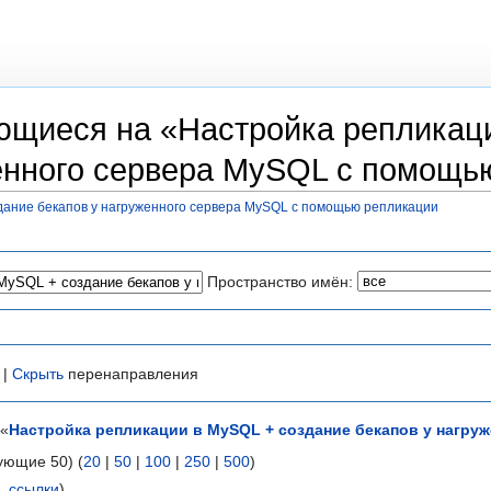
ющиеся на «Настройка репликац
енного сервера MySQL с помощь
дание бекапов у нагруженного сервера MySQL с помощью репликации
Пространство имён:
 |
Скрыть
перенаправления
 «
Настройка репликации в MySQL + создание бекапов у нагр
ующие 50) (
20
|
50
|
100
|
250
|
500
)
 ссылки
)